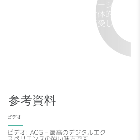
検索と重要なアプリケーショ
ンを以前より使え、全体的に
より良いサービスを享受して
います。
ラテンアメリカ 国立トレーニングサービス IT
ディレクター
参考資料
ビデオ
ビデオ: ACG – 最高のデジタルエク
スペリエンスの強い味方です