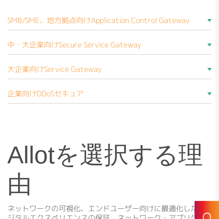
SMB/SME、地方拠点向けApplication Control Gateway
優れたデジタルエクスペリエンスを保証し、低いTCOでビジ
中・大企業向けSecure Service Gateway
ネスの優先度に合わせアプリケーション・パフォーマンスを
コントロールすることができます。
さらに詳しく知る »
優れたデジタルエクスペリエンスを保証し、ビジネスの優先
大企業向けService Gateway
度に合わせアプリケーション、オンラインサービスのパフォ
ーマンスをコントロールすることができます。
優れたデジタルエクスペリエンスを保証し、アプリケーショ
企業向けDDoSセキュア
さらに詳しく知る »
ン、オンラインサービスのパフォーマンスをコントロールす
ることができます。
さらに詳しく知る »
大規模なDDoS攻撃を軽減し、アウトバウンドの脅威がサービ
スやビジネスに影響を与える前に無力化します。
さらに詳しく知る »
Allotを選択する理
由
ネットワークの可視化、エンドユーザー向けに最適化したデ
ジタルエクスペリエンスの保証、ネットワーク・アプリケー