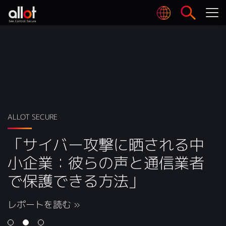
5G
企業向けALLOTソリューション
ALLOT SECURE
5GネットワークをDDoS攻撃や
Broadcom、Symantecのパー
「サイバー攻撃に晒される中
ボットネット攻撃から守り、
トナー様及びユーザ様の
小企業：彼らの声と通信業者
新しい5Gサービスへの投資を
PacketShaperから、Allot SSG
で保護できる方法」
最大限に活用しましょう
への移行のチャンスです。
レポートを読む »
詳細はこちら »
詳細はこちら »