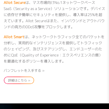
Allot Secure
は、マス市場向けNo.1ネットワークベース
SaaS（Security as a Service）ソリューションです。デバイス
に依存せず簡単にセキュリティを提供し、導入率は25%を超
えています。Allot Secureはまた、インバウンドとアウトバウ
ンドの両方のDDoS攻撃をブロックします。
Allot Smart
は、ネットワークトラフィック全てのパケットを
分析し、実用的なインテリジェンスを提供してトラフィック
のシェイピング、及びステアリングし、エンドユーザーのた
めにQoE（Quality of Experience：エクスペリエンスの質）
を最適化するポリシーを導入します。
パンフレットを入手する »
詳細はこちら »